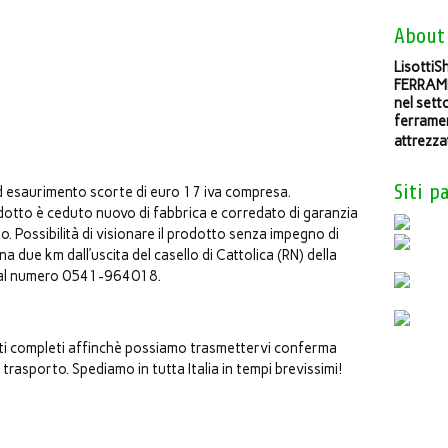
About
LisottiSh
FERRAME
nel sett
ferramen
attrezza
Siti p
ad esaurimento scorte di euro 17 iva compresa.
odotto è ceduto nuovo di fabbrica e corredato di garanzia
to. Possibilità di visionare il prodotto senza impegno di
 due km dall’uscita del casello di Cattolica (RN) della
o al numero 0541-964018.
ati completi affinchè possiamo trasmettervi conferma
trasporto. Spediamo in tutta Italia in tempi brevissimi!