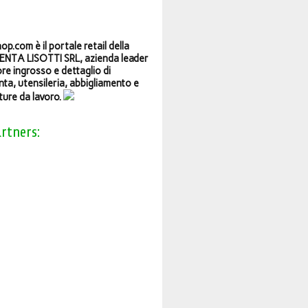
op.com è il portale retail della
NTA LISOTTI SRL, azienda leader
ore ingrosso e dettaglio di
ta, utensileria, abbigliamento e
ture da lavoro.
artners: