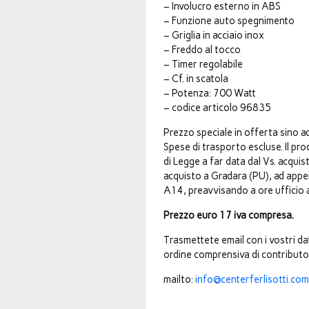
– Involucro esterno in ABS
– Funzione auto spegnimento
– Griglia in acciaio inox
– Freddo al tocco
– Timer regolabile
– Cf. in scatola
– Potenza: 700 Watt
– codice articolo 96835
Prezzo speciale in offerta sino 
Spese di trasporto escluse. Il pr
di Legge a far data dal Vs. acquis
acquisto a Gradara (PU), ad appena
A14, preavvisando a ore uffici
Prezzo euro 17 iva compresa.
Trasmettete email con i vostri d
ordine comprensiva di contributo 
mailto:
info@centerferlisotti.com