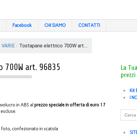
Facebook
CHI SIAMO
CONTATTI
/
VARIE
/
Tostapane elettrico 700W art....
o 700W art. 96835
La Tu
prezzi
Kit
I N
volucro in ABS al
prezzo speciale in offerta di euro 17
 escluse.
Search
for:
oto, confezionato in scatola
SIT