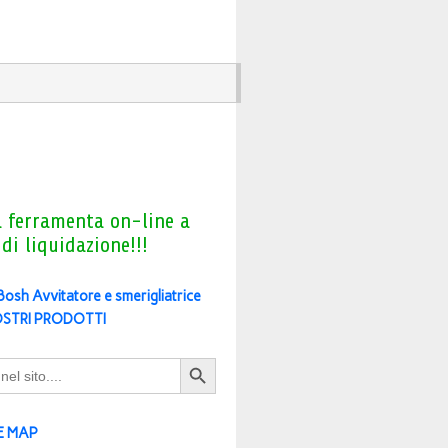
a ferramenta on-line a
 di liquidazione!!!
 Bosh Avvitatore e smerigliatrice
OSTRI PRODOTTI
Search Button
E MAP