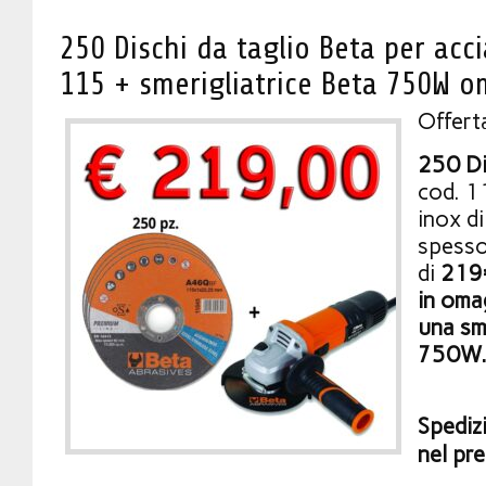
250 Dischi da taglio Beta per acc
115 + smerigliatrice Beta 750W 
Offert
250 Di
cod. 1
inox d
spesso
di
219
in oma
una sm
750W
Spediz
nel pre