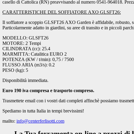
casello di Cattolica (RN) preavvisando al numero 0541-964018. Prezz
CARATTERISTICHE DEL SOFFIATORE AXO GLSFT26:
Il soffiatore a scoppio GLSFT26 AXO Garden è affidabile, robusto, s
Particolarmente adatto in giardini, su aree di transito e in piccoli parchi
MODELLO: GLSFT26
MOTORE: 2 Tempi
CILINDRATA (cc): 25.4
MARMITTA: Catalitica EURO 2
POTENZA (KW / t/min): 0,75 / 7500
FLUSSO ARIA (m3/s): 0.2
PESO (kg): 5
Disponibilità immediata.
Euro 190 iva compresa e trasporto compreso.
Trasmettete email con i vostri dati completi affinchè possiamo trasmet
Spediamo in tutta Italia in tempi brevissimi!
mailto:
info@centerferlisotti.com
La Tua ferramenta on-line a prezzi di l