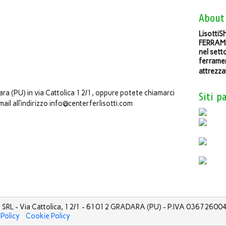
About
LisottiSh
FERRAME
nel sett
ferramen
attrezza
dara (PU) in via Cattolica 12/1, oppure potete chiamarci
Siti p
ail all’indirizzo info@centerferlisotti.com
 SRL - Via Cattolica, 12/1 - 61012 GRADARA (PU) - P.IVA 0367260040
 Policy
Cookie Policy