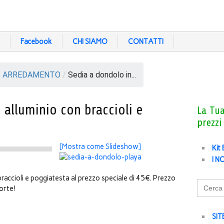
Facebook
CHI SIAMO
CONTATTI
/
ARREDAMENTO
/
Sedia a dondolo in...
 alluminio con braccioli e
La Tu
prezzi
[Mostra come Slideshow]
Kit
I N
braccioli e poggiatesta al prezzo speciale di 45€. Prezzo
Search
orte!
for:
SIT