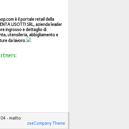
op.com è il portale retail della
NTA LISOTTI SRL, azienda leader
ore ingrosso e dettaglio di
ta, utensileria, abbigliamento e
ture da lavoro.
artners:
4 - mailto:
zeeCompany Theme