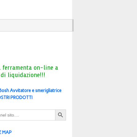
a ferramenta on-line a
 di liquidazione!!!
 Bosh Avvitatore e smerigliatrice
OSTRI PRODOTTI
Search Button
E MAP