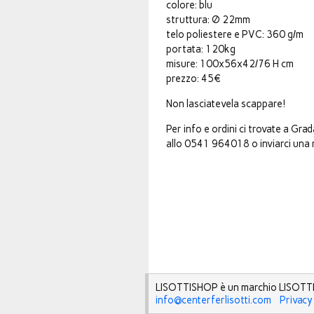
colore: blu
struttura: Ø 22mm
telo poliestere e PVC: 360 g/m
portata: 120kg
misure: 100x56x42/76 H cm
prezzo: 45€
Non lasciatevela scappare!
Per info e ordini ci trovate a Gra
allo 0541 964018 o inviarci una m
LISOTTISHOP è un marchio LISOTTI
info@centerferlisotti.com
Privacy