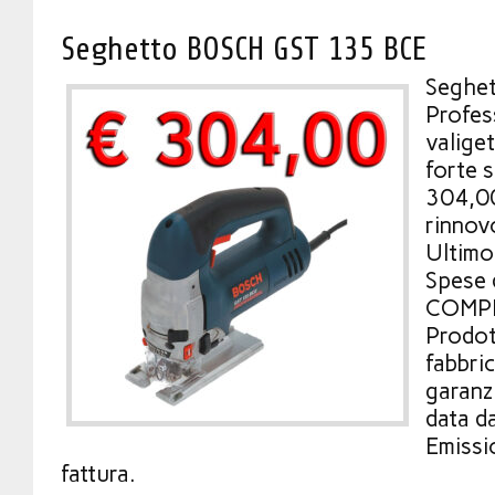
Seghetto BOSCH GST 135 BCE
Seghe
Profes
valiget
forte 
304,00
rinnov
Ultimo
Spese 
COMPRE
Prodot
fabbric
garanzi
data da
Emissi
fattura.