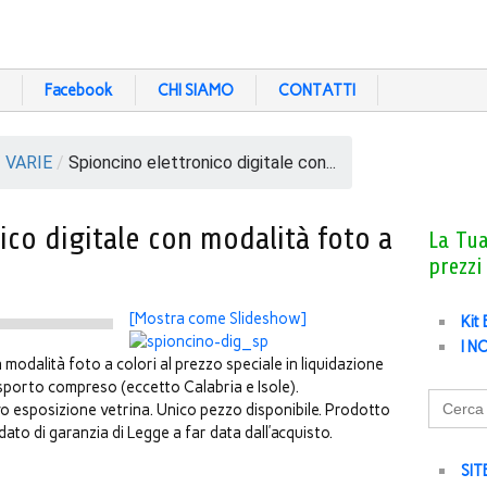
Facebook
CHI SIAMO
CONTATTI
/
VARIE
/
Spioncino elettronico digitale con...
ico digitale con modalità foto a
La Tu
prezzi
[Mostra come Slideshow]
Kit
I N
 modalità foto a colori al prezzo speciale in liquidazione
sporto compreso (eccetto Calabria e Isole).
Search
vo esposizione vetrina. Unico pezzo disponibile. Prodotto
for:
ato di garanzia di Legge a far data dall’acquisto.
SIT