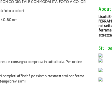
TTRONICO DIGITALE CON MODALITA’ FOTO A COLORI
About
à foto a colori
LisottiSh
e: 40-80 mm
FERRAME
nel sett
ferramen
attrezza
Siti p
esa e consegna compresa in tutta Italia. Per ordine
ati completi affinchè possiamo trasmettervi conferma
 tempi brevissimi!