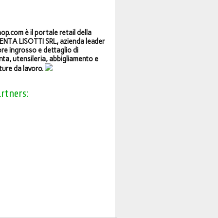
op.com è il portale retail della
NTA LISOTTI SRL, azienda leader
ore ingrosso e dettaglio di
ta, utensileria, abbigliamento e
ture da lavoro.
artners: