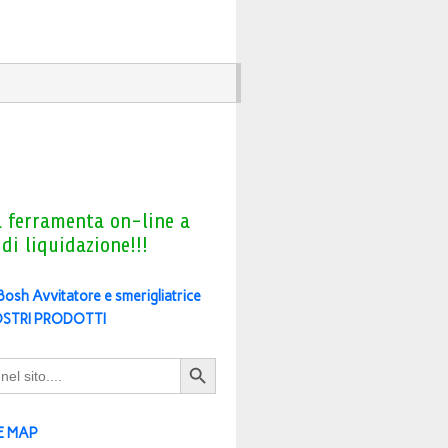
a ferramenta on-line a
 di liquidazione!!!
 Bosh Avvitatore e smerigliatrice
OSTRI PRODOTTI
Search Button
E MAP