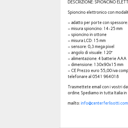
DESCRIZIONE: SPIONCINO ELE
Spioncino elettronico con modalit
– adatto per porte con spessor
– misura spioncino: 14-25 mm
– spioncino in ottone
– misura LCD: 15 mm
– sensore: 0,3 mega pixel
– angolo di visuale: 120°
– alimentazione: 4 batterie AAA
– dimensione: 130x90x15 mm
– CE Prezzo euro 55,00 iva compr
telefonare al 0541 964018
Trasmettete email con i vostri d
ordine. Spediamo in tutta Italia in
mailto:
info@centerferlisotti.com