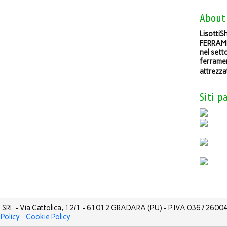
About
LisottiSh
FERRAME
nel sett
ferramen
attrezza
Siti p
 SRL - Via Cattolica, 12/1 - 61012 GRADARA (PU) - P.IVA 0367260040
 Policy
Cookie Policy