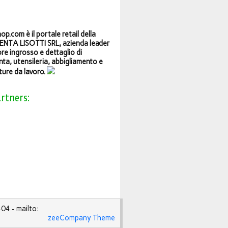
op.com è il portale retail della
NTA LISOTTI SRL, azienda leader
ore ingrosso e dettaglio di
ta, utensileria, abbigliamento e
ture da lavoro.
artners:
4 - mailto:
zeeCompany Theme