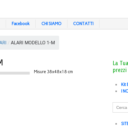
Facebook
CHI SIAMO
CONTATTI
ARI
/
ALARI MODELLO 1-M
M
La Tu
prezzi
Misure 38x48x18 cm
Kit
I N
Search
for:
SIT