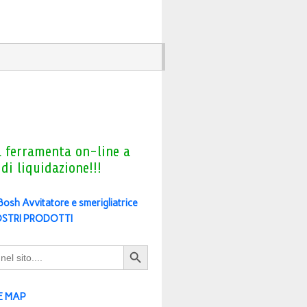
a ferramenta on-line a
 di liquidazione!!!
 Bosh Avvitatore e smerigliatrice
OSTRI PRODOTTI
Search Button
E MAP